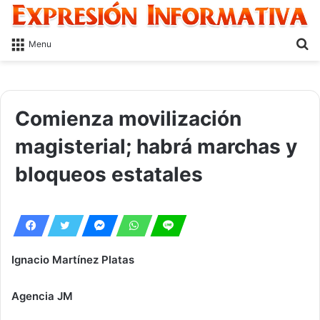
S
Menu
fo
Comienza movilización
magisterial; habrá marchas y
bloqueos estatales
Ignacio Martínez Platas
Agencia JM