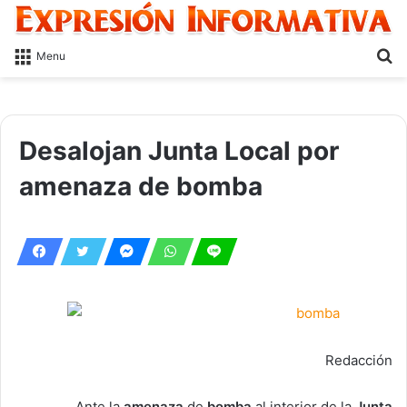
S
Menu
fo
Desalojan Junta Local por
amenaza de bomba
Redacción
Ante la
amenaza
de
bomba
al interior de la
Junta