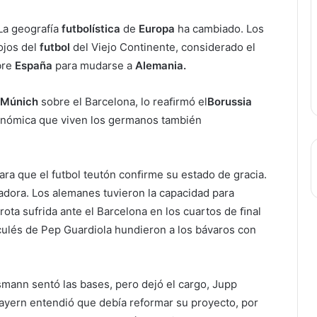
La geografía
futbolística
de
Europa
ha cambiado. Los
ojos del
futbol
del Viejo Continente, considerado el
bre
España
para mudarse a
Alemania.
 Múnich
sobre el Barcelona, lo reaﬁrmó el
Borussia
onómica que viven los germanos también
ra que el futbol teutón conﬁrme su estado de gracia.
adora. Los alemanes tuvieron la capacidad para
rota sufrida ante el Barcelona en los cuartos de ﬁnal
culés de Pep Guardiola hundieron a los bávaros con
mann sentó las bases, pero dejó el cargo, Jupp
ayern entendió que debía reformar su proyecto, por