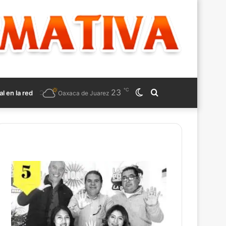
℃
23
Switch
Search
al en la red
Oaxaca de Juarez
skin
for