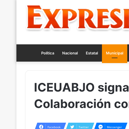
Política
Nacional
Estatal
Municipal
ICEUABJO signa
Colaboración co
Facebook
Twitter
Messenger