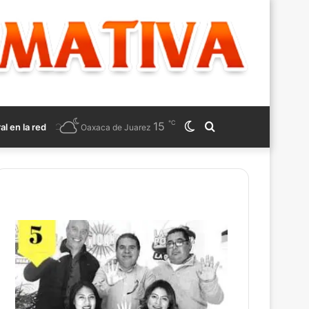
℃
15
Switch
Search
ral en la red
Oaxaca de Juarez
skin
for