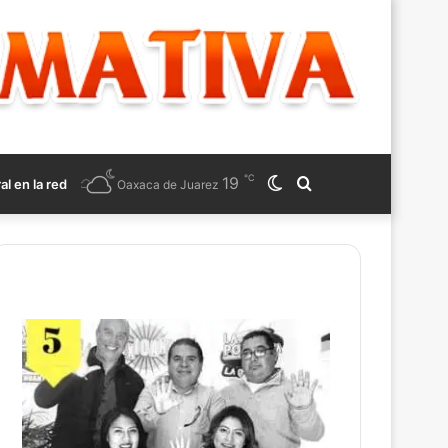
℃
19
Switch
Search
ral en la red
Oaxaca de Juarez
skin
for