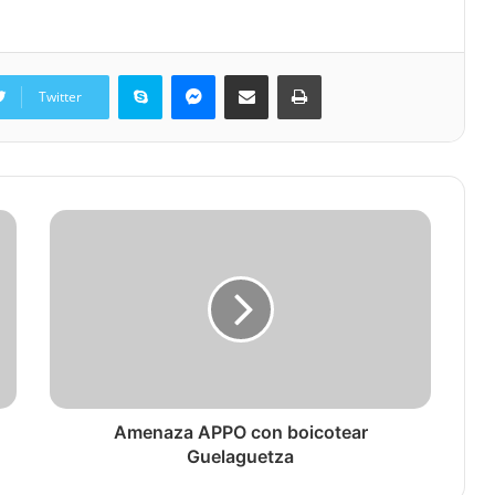
Skype
Messenger
Share via Email
Print
Twitter
Amenaza APPO con boicotear
Guelaguetza