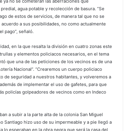
e ya no se cometerán las aberraciones que
predial, agua potable y recolección de basura. “Se
pago de estos de servicios, de manera tal que no se
 acuerdo a sus posibilidades, no como actualmente
el pago”, señaló.
ad, en la que resalta la división en cuatro zonas este
atrullas y elementos policiacos necesarios, en el tema
tó que una de las peticiones de los vecinos es de una
Lotería Nacional”. “Crearemos un cuerpo policiaco
to de seguridad a nuestros habitantes, y volveremos a
, además de implementar el uso de gafetes, para que
más policías golpeadores de vecinos como en Indeco
ban a subir a la parte alta de la colonia San Miguel
no Santiago hizo uso de su impermeable y a pie llegó a
ia lo esperaban en la obra negra que será la casa del