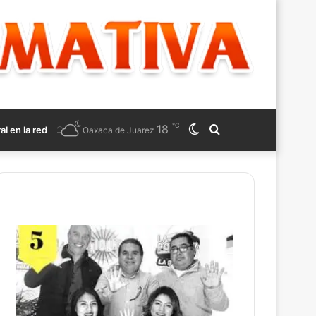
℃
18
Switch
Search
ral en la red
Oaxaca de Juarez
skin
for