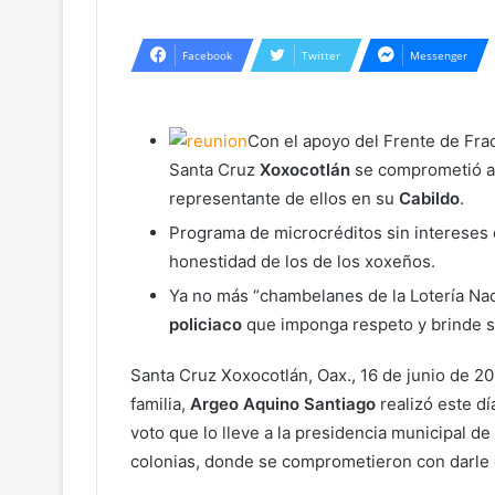
Facebook
Twitter
Messenger
Con el apoyo del Frente de Fra
Santa Cruz
Xoxocotlán
se comprometió a 
representante de ellos en su
Cabildo
.
Programa de microcréditos sin intereses d
honestidad de los de los xoxeños.
Ya no más “chambelanes de la Lotería Nac
policiaco
que imponga respeto y brinde se
Santa Cruz Xoxocotlán, Oax., 16 de junio de 20
familia,
Argeo Aquino Santiago
realizó este d
voto que lo lleve a la presidencia municipal d
colonias, donde se comprometieron con darle el 