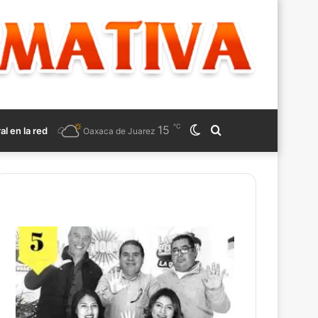
℃
15
Switch
Search
ral en la red
Oaxaca de Juarez
skin
for