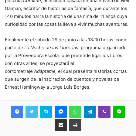
película
Coraline
, animación basada en una novela de Neil
Gaiman, escritor de historias de fantasía, que durante los
140 minutos narra la historia de una niña de 11 años cuya
curiosidad por las cosas la lleva a vivir muchas aventuras.
Finalmente el sábado 29 de junio a las 13:00 horas, como
parte de
La
Noche de las Librerías
, programa organizado
por la Proveedora Escolar que pretende ligar los libros
con otras artes, se proyectará el
cortometraje
Adáptame,
el cual presenta historias cortas
que surgen de la inspiración de cuentos y novelas de
Ernest Hemingway a Jorge Luis Borges.
Skype
Messenger
WhatsApp
Telegram
Viber
Line
Share via Email
Print