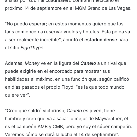
ansias por subir al cuadrilátero contra el mexicano el
próximo 14 de septiembre en el MGM Grand de Las Vegas.
“No puedo esperar; en estos momentos quiero que los
fans comiencen a reservar vuelos y hoteles. Esta pelea va
a ser realmente increíble”, apuntó el
estadunidense
para
el sitio
FighThype
.
Además,
Money
ve en la figura del
Canelo
a un rival que
puede exigirle en el encordado para mostrar sus
habilidades al máximo, en una función que, según calificó
en días pasados el propio Floyd, “es la que todo mundo
quiere ver”.
“Creo que saldré victorioso;
Canelo
es joven, tiene
hambre y creo que va a sacar lo mejor de Mayweather; él
es el campeón AMB y CMB, pero yo soy el súper campeón.
Veremos cómo se dará la lucha el 14 de septiembre”.