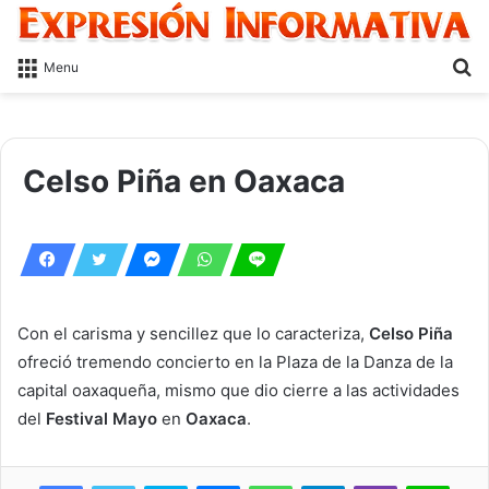
S
Menu
fo
Celso Piña en Oaxaca
Con el carisma y sencillez que lo caracteriza,
Celso Piña
ofreció tremendo concierto en la Plaza de la Danza de la
capital oaxaqueña, mismo que dio cierre a las actividades
del
Festival Mayo
en
Oaxaca
.
Skype
Messenger
WhatsApp
Telegram
Viber
Line