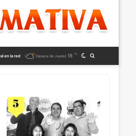
℃
18
Switch
Search
ral en la red
Oaxaca de Juarez
skin
for