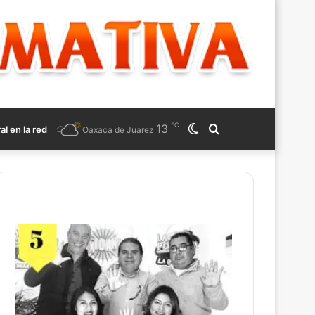
℃
13
Switch
Search
ral en la red
Oaxaca de Juarez
skin
for