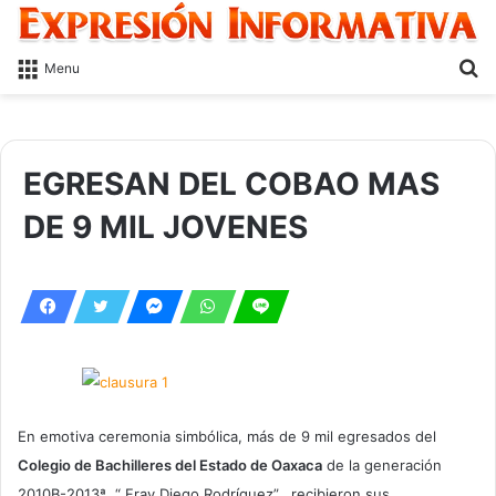
S
Menu
fo
EGRESAN DEL COBAO MAS
DE 9 MIL JOVENES
En emotiva ceremonia simbólica, más de 9 mil egresados del
Colegio de Bachilleres del Estado de Oaxaca
de la generación
2010B-2013ª, “ Fray Diego Rodríguez”, recibieron sus