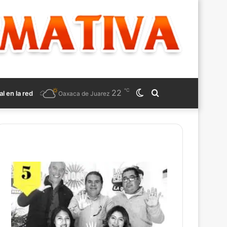
℃
22
Switch
Search
al en la red
Oaxaca de Juarez
skin
for