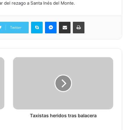
ar del rezago a Santa Inés del Monte.
Skype
Messenger
Share via Email
Print
Twitter
Taxistas heridos tras balacera