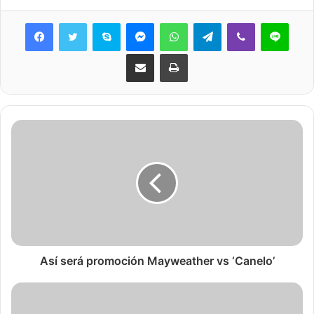
Skype
Messenger
WhatsApp
Telegram
Viber
Line
Share via Email
Print
Así será promoción Mayweather vs ‘Canelo’