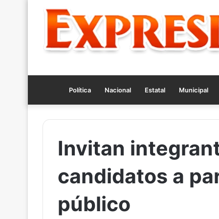
Política
Nacional
Estatal
Municipal
Invitan integrant
candidatos a par
público