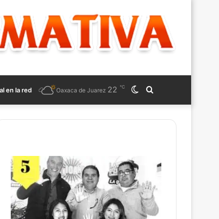
℃
22
Switch
Search
al en la red
Oaxaca de Juarez
skin
for