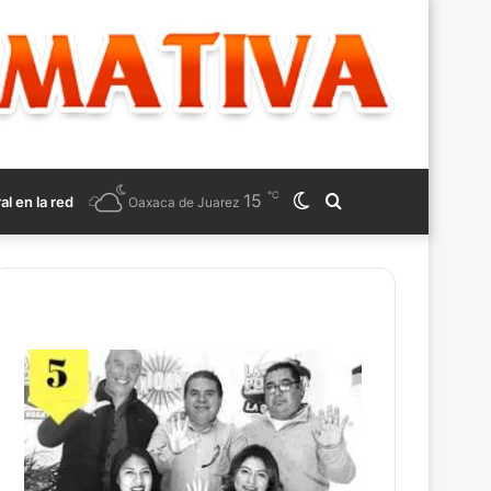
℃
15
Switch
Search
ral en la red
Oaxaca de Juarez
skin
for