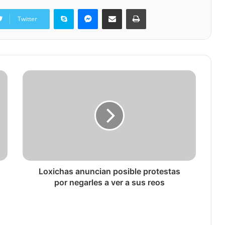
Skype
Messenger
Share via Email
Print
Twitter
Loxichas anuncian posible protestas
por negarles a ver a sus reos