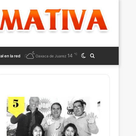
℃
14
Switch
Search
ral en la red
Oaxaca de Juarez
skin
for