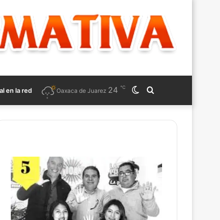
℃
24
Switch
Search
al en la red
Oaxaca de Juarez
skin
for