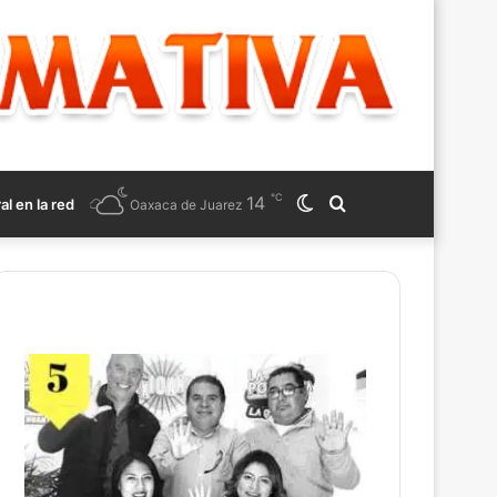
℃
14
Switch
Search
ral en la red
Oaxaca de Juarez
skin
for