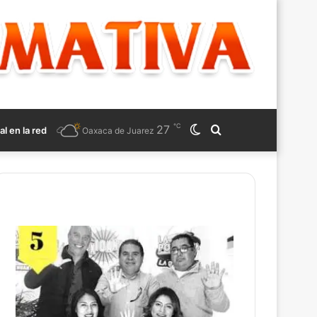
℃
27
Switch
Search
al en la red
Oaxaca de Juarez
skin
for