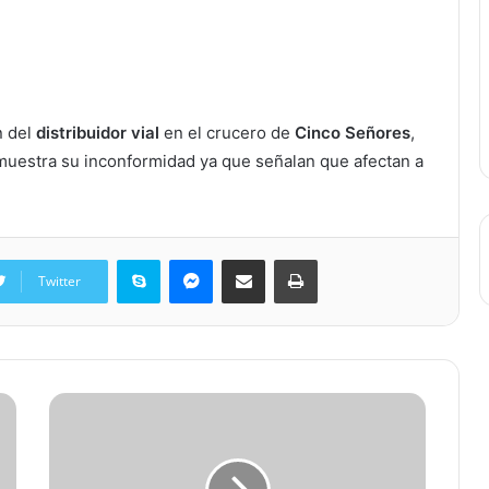
n del
distribuidor vial
en el crucero de
Cinco Señores
,
uestra su inconformidad ya que señalan que afectan a
Skype
Messenger
Share via Email
Print
Twitter