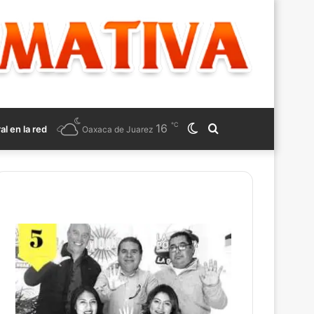
℃
16
Switch
Search
ral en la red
Oaxaca de Juarez
skin
for