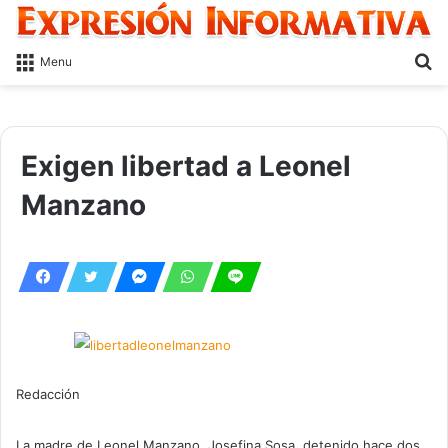
S
Menu
fo
Exigen libertad a Leonel
Manzano
Redacción
La madre de Leonel Manzano, Josefina Sosa, detenido hace dos