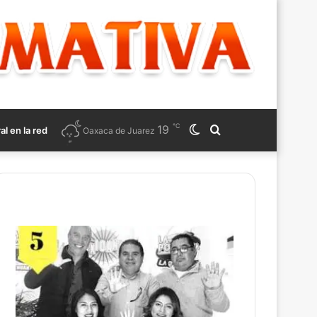
℃
19
Switch
Search
ral en la red
Oaxaca de Juarez
skin
for