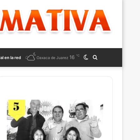
℃
16
Switch
Search
ral en la red
Oaxaca de Juarez
skin
for