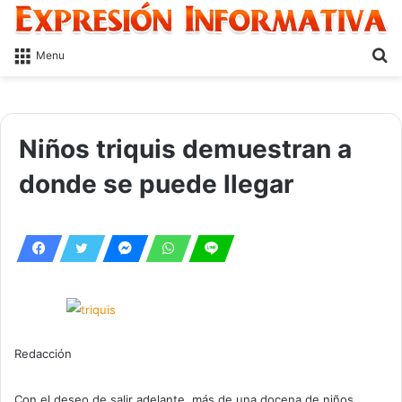
S
Menu
fo
Niños triquis demuestran a
donde se puede llegar
Redacción
Con el deseo de salir adelante, más de una docena de niños