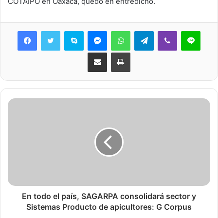
COTAIPO en Oaxaca, quedó en entredicho.
Skype
Messenger
WhatsApp
Telegram
Viber
Line
Share via Email
Print
En todo el país, SAGARPA consolidará sector y
Sistemas Producto de apicultores: G Corpus