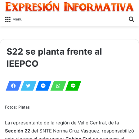
S
Menu
fo
S22 se planta frente al
IEEPCO
Fotos: Platas
La representante de la región de Valle Central, de la
Sección 22
del SNTE Norma Cruz Vásquez, responsabilizó
este viernes al gobernador
Gabino Cué
de provocar al