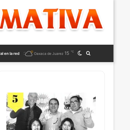
℃
15
Switch
Search
ral en la red
Oaxaca de Juarez
skin
for