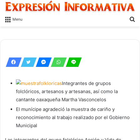
S
Menu
fo
Integrantes de grupos
folclóricos, artesanos y artesanas, así como la
cantante oaxaqueña Martha Vasconcelos
El munícipe agradeció la muestra de cariño y
reconocimiento al trabajo realizado por el Gobierno
Municipal
Las integrantes del grupo folclórico Acción y Vida de