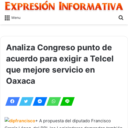
S
Menu
fo
Analiza Congreso punto de
acuerdo para exigir a Telcel
que mejore servicio en
Oaxaca
+ A propuesta del diputado Francisco