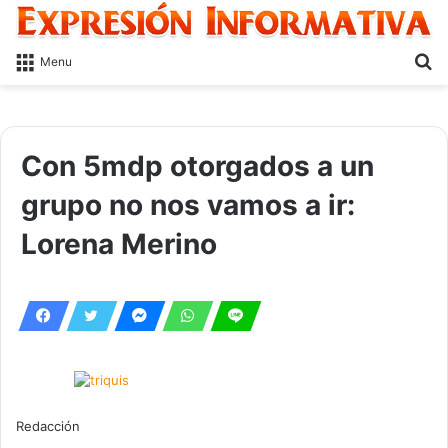
S
Menu
fo
Con 5mdp otorgados a un
grupo no nos vamos a ir:
Lorena Merino
Redacción