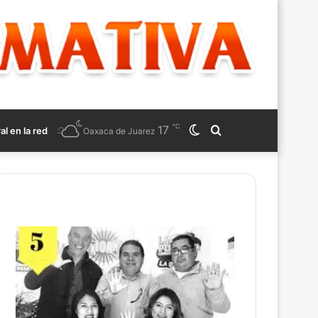
℃
17
Switch
Search
ral en la red
Oaxaca de Juarez
skin
for