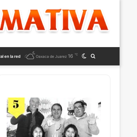
℃
16
Switch
Search
ral en la red
Oaxaca de Juarez
skin
for