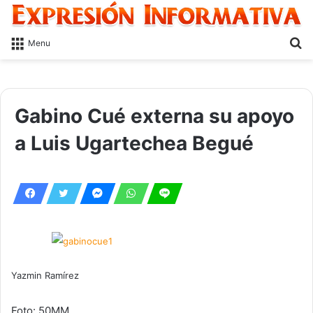
S
Menu
fo
Gabino Cué externa su apoyo
a Luis Ugartechea Begué
Yazmin Ramírez
Foto: 50MM