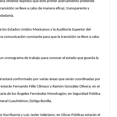
llacaña Jiménez expresó que este primer acercamiento pretende
transición se lleve a cabo de manera eficaz, transparente y
udadanía.
 los Estados Unidos Mexicanos y la Auditoría Superior del
na comunicación constante para que la transición se lleve a cabo
r un cronograma de trabajo para conocer el estado que guarda la
al estará conformado por varias áreas que serán coordinadas por
 estarán Fernando Félix Clímaco y Ramón González Olivera; en el
 María de los Ángeles Fernández Mondragón; en Seguridad Pública
general Cuauhtémoc Zúñiga Bonilla.
 Iturribarría y Luis Javier Valeriano; en Obras Públicas estarán el