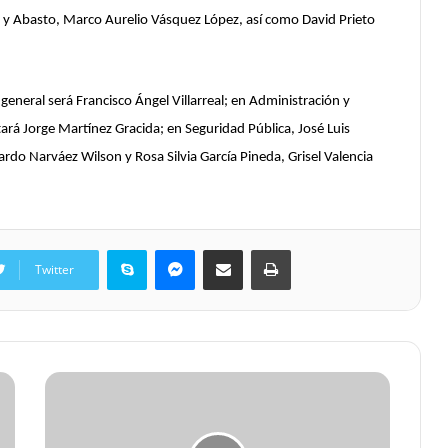
s y Abasto, Marco Aurelio Vásquez López, así como David Prieto
general será Francisco Ángel Villarreal; en Administración y
stará Jorge Martínez Gracida; en Seguridad Pública, José Luis
rdo Narváez Wilson y Rosa Silvia García Pineda, Grisel Valencia
Skype
Messenger
Share via Email
Print
Twitter