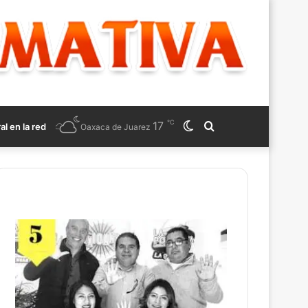
℃
17
Switch
Search
ral en la red
Oaxaca de Juarez
skin
for