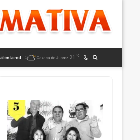
℃
21
Switch
Search
ral en la red
Oaxaca de Juarez
skin
for