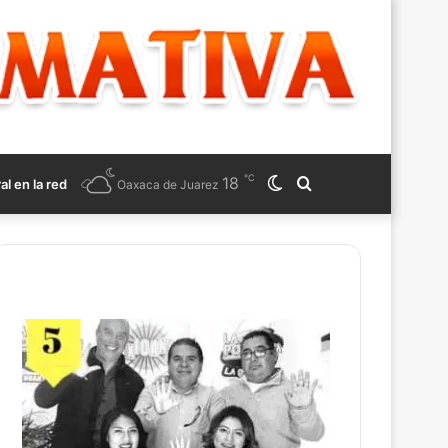
℃
18
Switch
Search
ral en la red
Oaxaca de Juarez
skin
for