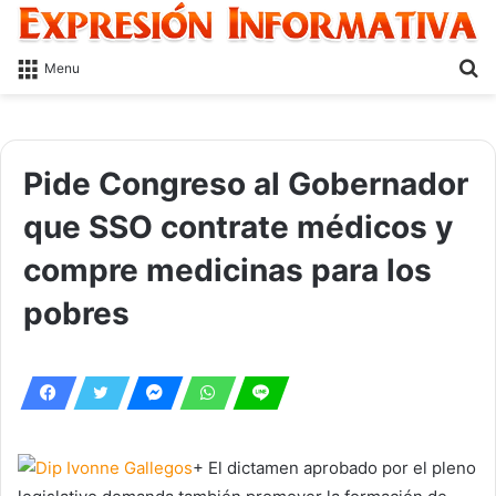
S
Menu
fo
Pide Congreso al Gobernador
que SSO contrate médicos y
compre medicinas para los
pobres
+ El dictamen aprobado por el pleno