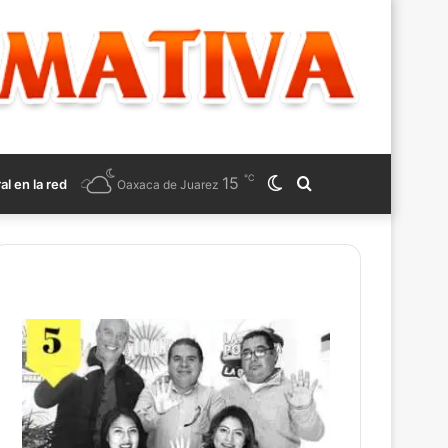
℃
15
Switch
Search
ral en la red
Oaxaca de Juarez
skin
for