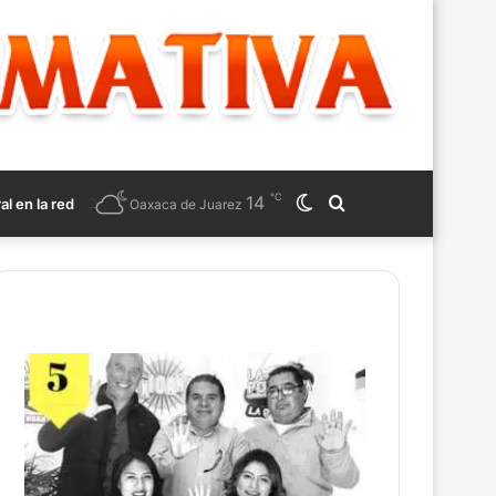
℃
14
Switch
Search
ral en la red
Oaxaca de Juarez
skin
for