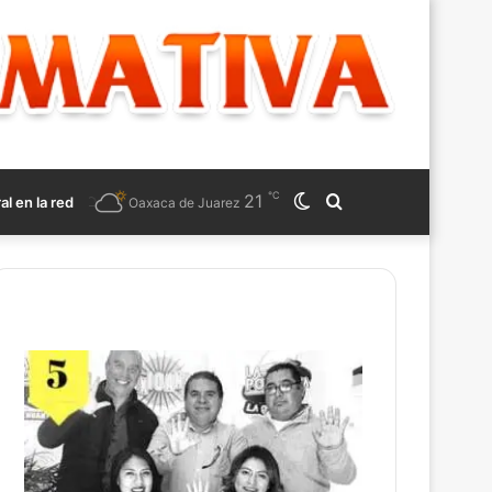
℃
21
Switch
Search
ral en la red
Oaxaca de Juarez
skin
for