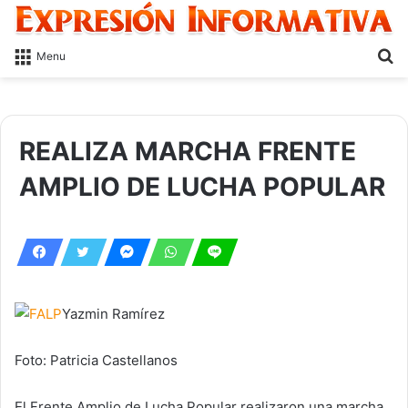
S
Menu
fo
REALIZA MARCHA FRENTE
AMPLIO DE LUCHA POPULAR
Yazmin Ramírez
Foto: Patricia Castellanos
El Frente Amplio de Lucha Popular realizaron una marcha