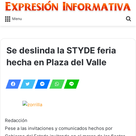
S
Menu
fo
Se deslinda la STYDE feria
hecha en Plaza del Valle
Redacción
Pese a las invitaciones y comunicados hechos por