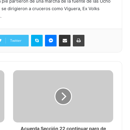
a pie partieron de una marcha de la fuente de las Ocho
 se dirigieron a cruceros como Viguera, Ex Volks
.
Skype
Messenger
Share via Email
Print
Twitter
Acuerda Sección 22 continuar paro de