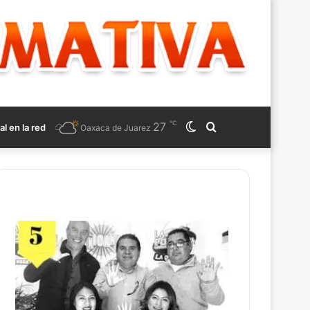
℃
27
Switch
Search
al en la red
Oaxaca de Juarez
skin
for