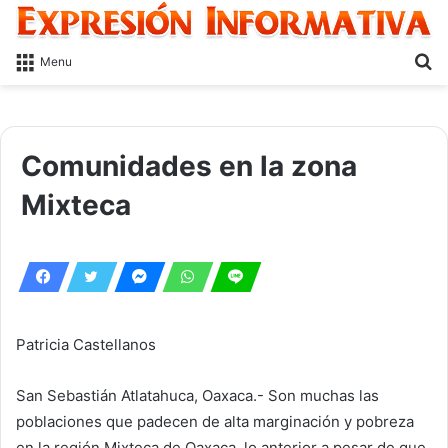
S
Menu
fo
Comunidades en la zona
Mixteca
Patricia Castellanos
San Sebastián Atlatahuca, Oaxaca.- Son muchas las
poblaciones que padecen de alta marginación y pobreza
en la región Mixteca de Oaxaca, lo anterior a pesar de que