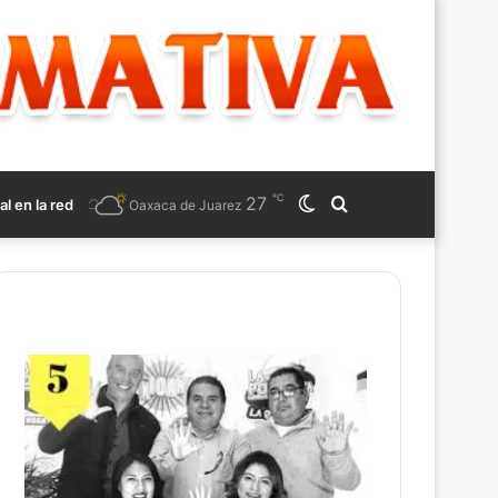
℃
27
Switch
Search
al en la red
Oaxaca de Juarez
skin
for