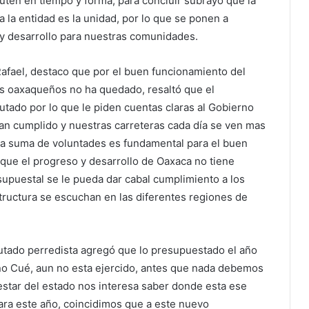
uten en tiempo y forma, para concluir subrayó que la
 la entidad es la unidad, por lo que se ponen a
 y desarrollo para nuestras comunidades.
 Rafael, destaco que por el buen funcionamiento del
os oaxaqueños no ha quedado, resaltó que el
tado por lo que le piden cuentas claras al Gobierno
an cumplido y nuestras carreteras cada día se ven mas
la suma de voluntades es fundamental para el buen
; que el progreso y desarrollo de Oaxaca no tiene
upuestal se le pueda dar cabal cumplimiento a los
tructura se escuchan en las diferentes regiones de
tado perredista agregó que lo presupuestado el año
o Cué, aun no esta ejercido, antes que nada debemos
star del estado nos interesa saber donde esta ese
ara este año, coincidimos que a este nuevo