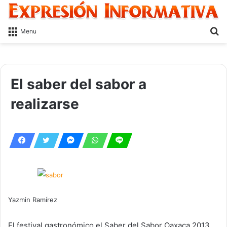
S
Menu
fo
El saber del sabor a
realizarse
Yazmin Ramírez
El festival gastronómico el Saber del Sabor Oaxaca 2013,