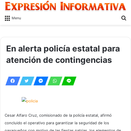
S
Menu
fo
En alerta policía estatal para
atención de contingencias
Cesar Alfaro Cruz, comisionado de la policía estatal, afirmó
concluido el operativo para garantizar la seguridad de los
oaxaqueños con motivo de las fiestas patrias, los elementos de