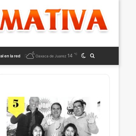
℃
14
Switch
Search
ral en la red
Oaxaca de Juarez
skin
for