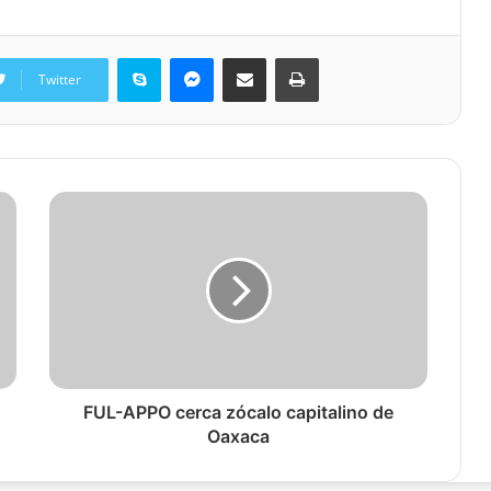
Skype
Messenger
Share via Email
Print
Twitter
FUL-APPO cerca zócalo capitalino de
Oaxaca